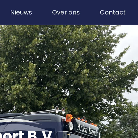
Nieuws
Over ons
Contact
ort B.V.
ort B.V.
ort B.V.